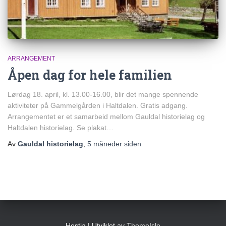
ARRANGEMENT
Åpen dag for hele familien
Lørdag 18. april, kl. 13.00-16.00, blir det mange spennende
aktiviteter på Gammelgården i Haltdalen. Gratis adgang.
Arrangementet er et samarbeid mellom Gauldal historielag og
Haltdalen historielag. Se plakat…
Av
Gauldal historielag
,
5 måneder
siden
Hestia | Utviklet av
ThemeIsle