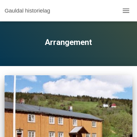
Gauldal historielag
VIS/S
NAVI
Arrangement