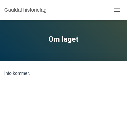
Gauldal historielag
V
I
S
/
S
Om laget
K
J
U
L
N
A
Info kommer.
V
I
G
A
S
J
O
N